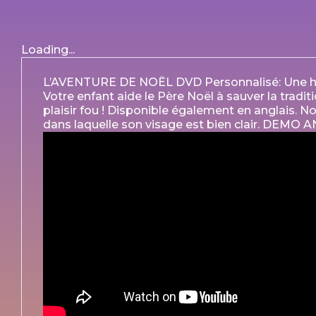
Loading...
L’AVENTURE DE NOËL DVD Personnalisé: Une hist
Votre enfant aide le Père Noël à sauver la tradi
plaisir fou ! Disponible également en anglais. N
dans laquelle son visage est bien clair. DEMO 