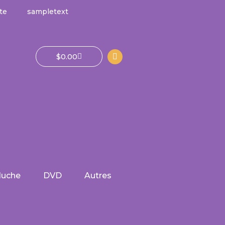
te
sampletext
Panier
$
0.00
luche
DVD
Autres