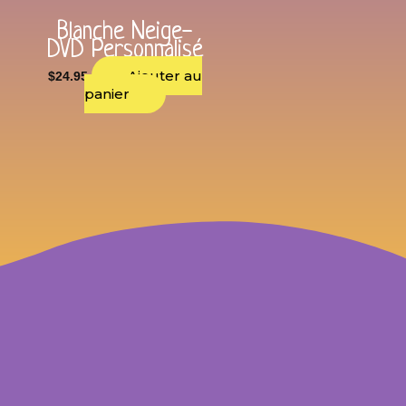
Blanche Neige-
DVD Personnalisé
Ajouter au
$
24.95
panier