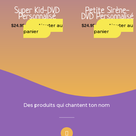
Super Kid-DVD
Petite Sirène-
Personnalisé
DVD Personnalisé
Ajouter au
Ajouter au
$
24.95
$
24.95
panier
panier
Des produits qui chantent ton nom
F
a