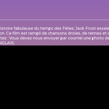
oire fabuleuse du temps des Fêtes; Jack Frost essaie 
tion. Ce film est rempli de chansons droles, de rennes 
otez : Vous devez nous envoyer par courriel une photo d
ANGLAIS: