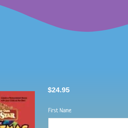
$
24.95
quantité
de
L'Aventure
First Name
de
Noël-
DVD