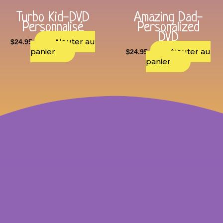
Turbo Kid-DVD
Amazing Dad-
Personnalisé
Personalized
DVD
Ajouter au
$
24.95
panier
Ajouter au
$
24.95
panier